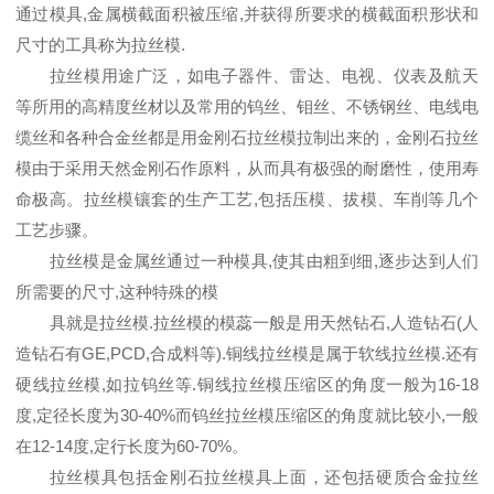
通过模具,金属横截面积被压缩,并获得所要求的横截面积形状和
尺寸的工具称为拉丝模.
拉丝模用途广泛，如电子器件、雷达、电视、仪表及航天
等所用的高精度丝材以及常用的钨丝、钼丝、不锈钢丝、电线电
缆丝和各种合金丝都是用金刚石拉丝模拉制出来的，金刚石拉丝
模由于采用天然金刚石作原料，从而具有极强的耐磨性，使用寿
命极高。拉丝模镶套的生产工艺,包括压模、拔模、车削等几个
工艺步骤。
拉丝模是金属丝通过一种模具,使其由粗到细,逐步达到人们
所需要的尺寸,这种特殊的模
具就是拉丝模.拉丝模的模蕊一般是用天然钻石,人造钻石(人
造钻石有GE,PCD,合成料等).铜线拉丝模是属于软线拉丝模.还有
硬线拉丝模,如拉钨丝等.铜线拉丝模压缩区的角度一般为16-18
度,定径长度为30-40%而钨丝拉丝模压缩区的角度就比较小,一般
在12-14度,定行长度为60-70%。
拉丝模具包括金刚石拉丝模具上面，还包括硬质合金拉丝