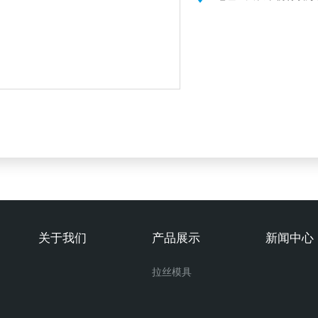
关于我们
产品展示
新闻中心
拉丝模具