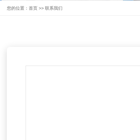
您的位置：
首页
>>
联系我们