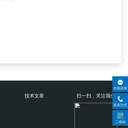
在线咨询
技术文章
扫一扫，关注我们
联系方式
二维码