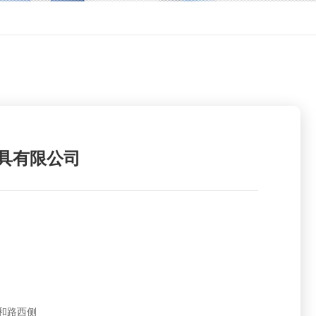
具有限公司
和路西侧