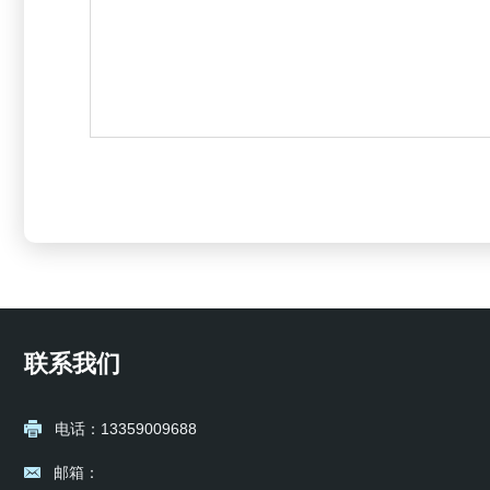
联系我们
电话：13359009688
邮箱：