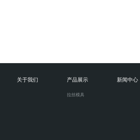
关于我们
产品展示
新闻中心
拉丝模具