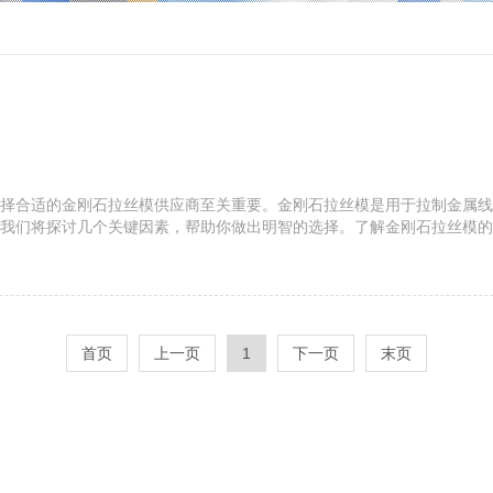
择合适的金刚石拉丝模供应商至关重要。金刚石拉丝模是用于拉制金属线
我们将探讨几个关键因素，帮助你做出明智的选择。了解金刚石拉丝模的重
首页
上一页
1
下一页
末页