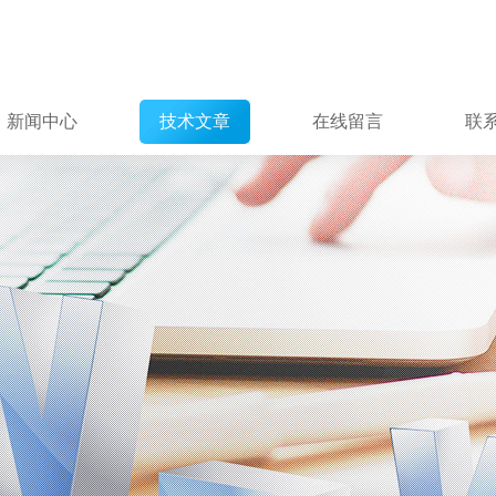
新闻中心
技术文章
在线留言
联