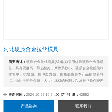
河北硬质合金拉丝模具
简要描述：
硬质合金拉丝模具(钨钢模)采用优质硬质合金作模
芯，具有硬度高，导热性好，摩擦系数小。硬质合金拉丝模制
作简单、抗腐蚀、抗冲击力强，价格低廉是本产品的显著特
点，适用于黑色金属、大尺寸线材的拉制，以及拉丝条件较差
的场合使用。优点：优异的抗腐蚀性磨损性能、有多种尺寸供
选择、节约成本。应用：大多数铁丝、大直...
更新时间：
2024-10-29 10:25:36
访 问 量：
42552
产品咨询
联系我们