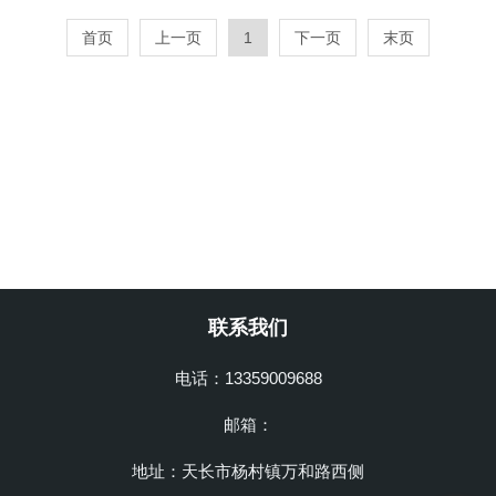
么，如何在众多供应商中找到合适的呢？
首页
上一页
1
下一页
末页
下面我们将探讨几个关键因素，帮助你做
出明智的选择。了解金刚石拉丝模的重要
性在我们深入...
联系我们
电话：13359009688
邮箱：
地址：天长市杨村镇万和路西侧