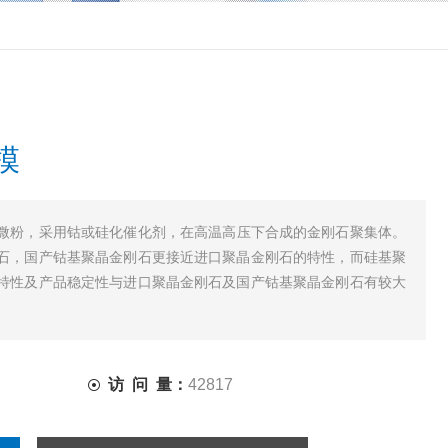
模
微粉，采用钴或硅化催化剂，在高温高压下合成的金刚石聚集体。
石，国产钴基聚晶金刚石更接近进口聚晶金刚石的特性，而硅基聚
特性及产品稳定性与进口聚晶金刚石及国产钴基聚晶金刚石有较大
访 问 量：
42817