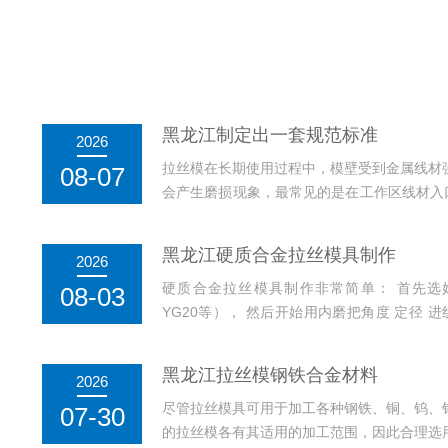
黑龙江制定出一套规范标准
2026
拉丝模在长期使用过程中，模壁受到金属线材
08-07
会产生磨损现象，最常见的是在工作区线材入口
环沟的出现，加剧了模孔的磨损，因为环沟上因
黑龙江硬质合金拉丝模具制作
2026
硬质合金拉丝模具制作非常简单： 首先选好硬质
08-03
YG20等）， 然后开始用内磨把角度 定径 
（有45# 等），再然后内外抛光，叫号测量...
黑龙江拉丝模钢铁合金材料
2026
尽管拉丝模具可用于加工各种钢铁、铜、钨、
07-30
的拉丝模各有其适用的加工范围，因此合理选