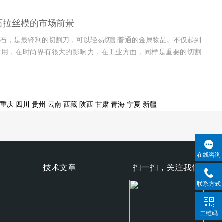
石拉丝模的市场前景
石，是最锋利的切割刀，可以轻易切割普通的金属物品。不仅起到
作用，在时尚界有很大的影响力，在工业方面，同样是重要的切割
模就是制造金属物品的模具，被广泛的...
重庆
四川
贵州
云南
西藏
陕西
甘肃
青海
宁夏
新疆
在线咨询
技术文章
扫一扫，关注我们
联系方式
二维码