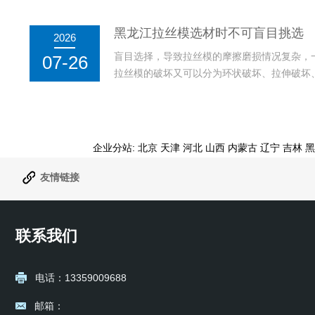
键，以获得最长的模具使用寿命。不同材质的拉丝
黑龙江拉丝模选材时不可盲目挑选
2026
盲目选择，导致拉丝模的摩擦磨损情况复杂，
07-26
拉丝模的破坏又可以分为环状破坏、拉伸破坏
磨损可分为磨耗磨损、磨擦磨损、腐蚀磨损、擦伤
企业分站:
北京
天津
河北
山西
内蒙古
辽宁
吉林
黑
友情链接
联系我们
电话：13359009688
邮箱：