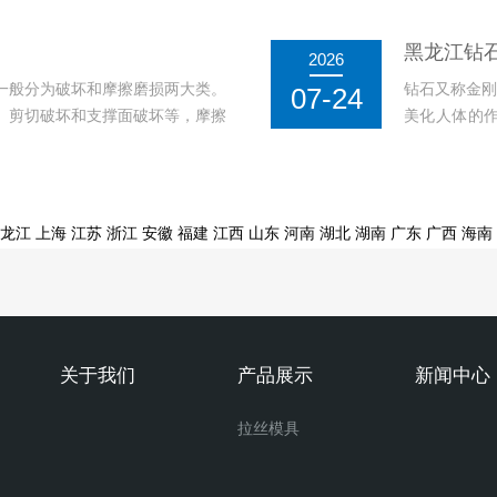
模都有其...
方法。...
黑龙江钻
2026
一般分为破坏和摩擦磨损两大类。
钻石又称金刚
07-24
、剪切破坏和支撑面破坏等，摩擦
美化人体的
...
机。钻石拉丝
龙江
上海
江苏
浙江
安徽
福建
江西
山东
河南
湖北
湖南
广东
广西
海南
关于我们
产品展示
新闻中心
拉丝模具