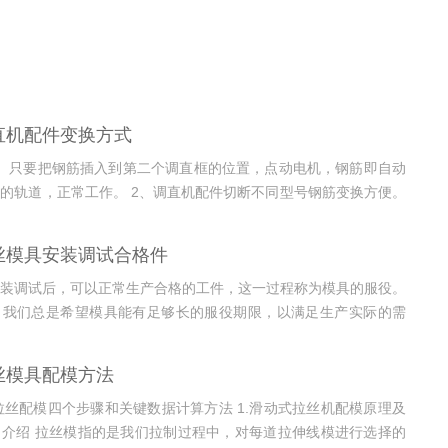
直机配件变换方式
。只要把钢筋插入到第二个调直框的位置，点动电机，钢筋即自动
的轨道，正常工作。 2、调直机配件切断不同型号钢筋变换方便。
上的两个螺丝稍作调整。无需变换压辊轨道。...
丝模具安装调试合格件
装调试后，可以正常生产合格的工件，这一过程称为模具的服役。
，我们总是希望模具能有足够长的服役期限，以满足生产实际的需
具在制造过程中可能会产生某些缺陷，...
丝模具配模方法
-拉丝配模四个步骤和关键数据计算方法 1.滑动式拉丝机配模原理及
介绍 拉丝模指的是我们拉制过程中，对每道拉伸线模进行选择的