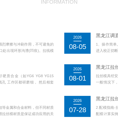
INFORMATION
黑龙江调
2026
强烈摩擦与冲刷作用，不可避免的
1、操作简单
08-05
处出现环形沟漕(凹痕)。拉线模
进入校正切断
松动而剥落的模芯...
只需将调直框
黑龙江拉
2026
合金（如YG6 YG8 YG15
拉丝模具经安
08-01
进线孔 工作区都研磨细， 然后相套
一般情况下
要。 但是模
黑龙江拉
2026
钼等金属和合金材料，但不同材质
2.配模指南
07-28
用拉丝模材质是保证成功应用的关
配模计算实例