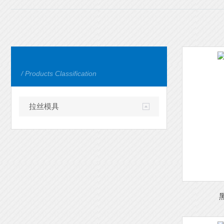
/ Products Classification
拉丝模具