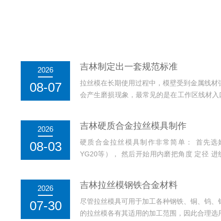
吉林制定出一套规范标准
2026
拉丝模在长期使用过程中，模壁受到金属线材
08-07
会产生磨损现象，最常见的是在工作区线材入口
环沟的出现，加剧了模孔的磨损，因为环沟上因
吉林硬质合金拉丝模具制作
2026
硬质合金拉丝模具制作非常简单： 首先选好硬质
08-03
YG20等）， 然后开始用内磨把角度 定径 
（有45# 等），再然后内外抛光，叫号测量...
吉林拉丝模钢铁合金材料
2026
尽管拉丝模具可用于加工各种钢铁、铜、钨、
07-30
的拉丝模各有其适用的加工范围，因此合理选