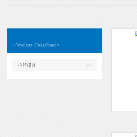
/ Products Classification
拉丝模具