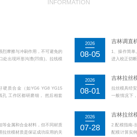
INFORMATION
吉林调直
2026
强烈摩擦与冲刷作用，不可避免的
1、操作简单
08-05
处出现环形沟漕(凹痕)。拉线模
进入校正切断
松动而剥落的模芯...
只需将调直框
吉林拉丝
2026
合金（如YG6 YG8 YG15
拉丝模具经安
08-01
进线孔 工作区都研磨细， 然后相套
一般情况下
要。 但是模
吉林拉丝
2026
钼等金属和合金材料，但不同材质
2.配模指南
07-28
用拉丝模材质是保证成功应用的关
配模计算实例