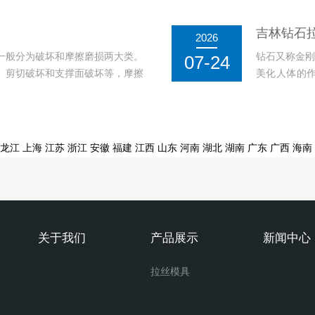
模都有其...
方法。...
吉林钻石
2026
一般分为破坏和摩擦磨损两大类。
钻石又称金刚
07-24
、剪切破坏和支撑面破坏等，摩擦
美化人体的
...
机。钻石拉丝
龙江
上海
江苏
浙江
安徽
福建
江西
山东
河南
湖北
湖南
广东
广西
海南
关于我们
产品展示
新闻中心
拉丝模具