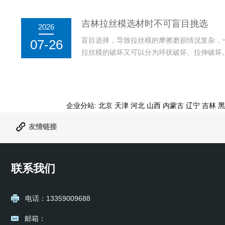
键，以获得最长的模具使用寿命。不同材质的拉丝
吉林拉丝模选材时不可盲目挑选
2026
盲目选择，导致拉丝模的摩擦磨损情况复杂，
07-26
拉丝模的破坏又可以分为环状破坏、拉伸破坏
磨损可分为磨耗磨损、磨擦磨损、腐蚀磨损、擦伤
企业分站:
北京
天津
河北
山西
内蒙古
辽宁
吉林
黑
友情链接
联系我们
电话：13359009688
邮箱：