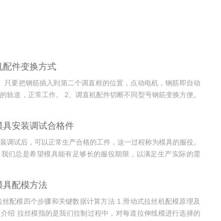
机配件变换方式
。只要把钢筋插入到第二个调直框的位置，点动电机，钢筋即自动
的轨道，正常工作。 2、调直机配件切断不同型号钢筋变换方便。
上的两个螺丝稍作调整。无需变换压辊轨道。...
模具安装调试合格件
装调试后，可以正常生产合格的工件，这一过程称为模具的服役。
，我们总是希望模具能有足够长的服役期限，以满足生产实际的需
具在制造过程中可能会产生某些缺陷，...
模具配模方法
-拉丝配模四个步骤和关键数据计算方法 1.滑动式拉丝机配模原理及
介绍 拉丝模指的是我们拉制过程中，对每道拉伸线模进行选择的