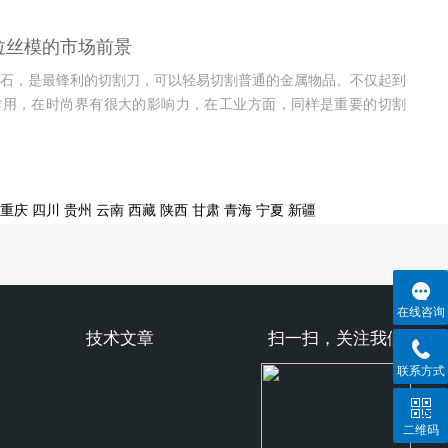
拉丝模的市场前景
石，是最锋利的切割刀，可以轻易切割普通的金属物品。不仅起到
作用，在时尚界有很大的影响力，在工业方面，同样是重要的切割
模就是制造金属物品的模具，被广泛的...
重庆
四川
贵州
云南
西藏
陕西
甘肃
青海
宁夏
新疆
在线咨询
技术文章
扫一扫，关注我们
联系方式
二维码