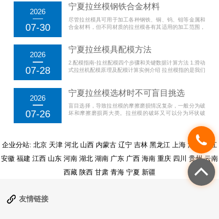
宁夏拉丝模钢铁合金材料
2026
尽管拉丝模具可用于加工各种钢铁、铜、钨、钼等金属和
07-30
合金材料，但不同材质的拉丝模各有其适用的加工范围，
因此合理选用拉丝模材质是保证成功应用的关键，以获得
最长的模具使用寿命。不同材质的拉丝模都有其...
宁夏拉丝模具配模方法
2026
2.配模指南-拉丝配模四个步骤和关键数据计算方法 1.滑动
07-28
式拉丝机配模原理及配模计算实例介绍 拉丝模指的是我们
拉制过程中，对每道拉伸线模进行选择的方法。...
宁夏拉丝模选材时不可盲目挑选
2026
盲目选择，导致拉丝模的摩擦磨损情况复杂，一般分为破
07-26
坏和摩擦磨损两大类。拉丝模的破坏又可以分为环状破
坏、拉伸破坏、剪切破坏和支撑面破坏等，摩擦磨损可分
为磨耗磨损、磨擦磨损、腐蚀磨损、擦伤...
企业分站:
北京
天津
河北
山西
内蒙古
辽宁
吉林
黑龙江
上海
江苏
浙江
安徽
福建
江西
山东
河南
湖北
湖南
广东
广西
海南
重庆
四川
贵州
云南
西藏
陕西
甘肃
青海
宁夏
新疆
友情链接