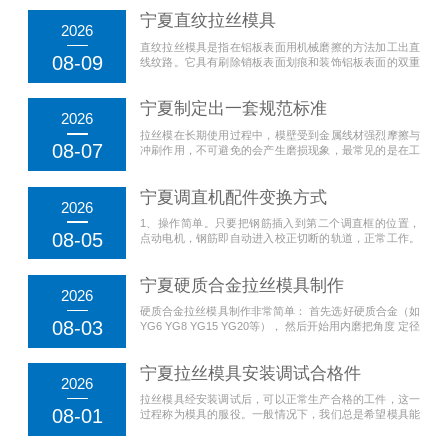
宁夏直纹拉丝模具
2026
直纹拉丝模具是指在铝板表面用机械磨擦的方法加工出直
08-09
线纹路。它具有刷除销板表面划痕和装饰铝板表面的双重
作用。直纹拉丝有连续丝纹和断续丝纹两种。连续丝纹可
用白洁布或小锈钢刷通过对销板表面进行连续水平直线...
宁夏制定出一套规范标准
2026
拉丝模在长期使用过程中，模壁受到金属线材强烈摩擦与
08-07
冲刷作用，不可避免的会产生磨损现象，最常见的是在工
作区线材入口处出现环形沟漕(凹痕)。拉线模环沟的出
现，加剧了模孔的磨损，因为环沟上因松动而剥落的模
宁夏调直机配件变换方式
芯...
2026
1、操作简单。只要把钢筋插入到第二个调直框的位置，
08-05
点动电机，钢筋即自动进入校正切断的轨道，正常工作。
2、调直机配件切断不同型号钢筋变换方便。只需将调直
框上的两个螺丝稍作调整。无需变换压辊轨道。...
宁夏硬质合金拉丝模具制作
2026
硬质合金拉丝模具制作非常简单： 首先选好硬质合金（如
08-03
YG6 YG8 YG15 YG20等）， 然后开始用内磨把角度 定径
进线孔 工作区都研磨细， 然后相套（有45# 等），再然后
内外抛光，叫号测量...
宁夏拉丝模具安装调试合格件
2026
拉丝模具经安装调试后，可以正常生产合格的工件，这一
08-01
过程称为模具的服役。一般情况下，我们总是希望模具能
有足够长的服役期限，以满足生产实际的需要。 但是模具
在制造过程中可能会产生某些缺陷，...