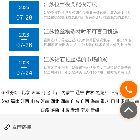
江苏拉丝模具配模方法
2026
2.配模指南-拉丝配模四个步骤和关键数据计算方法 1.滑动
07-28
式拉丝机配模原理及配模计算实例介绍 拉丝模指的是我们
拉制过程中，对每道拉伸线模进行选择的方法。...
江苏拉丝模选材时不可盲目挑选
2026
盲目选择，导致拉丝模的摩擦磨损情况复杂，一般分为破
07-26
坏和摩擦磨损两大类。拉丝模的破坏又可以分为环状破
坏、拉伸破坏、剪切破坏和支撑面破坏等，摩擦磨损可分
为磨耗磨损、磨擦磨损、腐蚀磨损、擦伤...
江苏钻石拉丝模的市场前景
2026
钻石又称金刚石，是最锋利的切割刀，可以轻易切割普通
07-24
的金属物品。不仅起到美化人体的作用，在时尚界有很大
的影响力，在工业方面，同样是重要的切割机。钻石拉丝
模就是制造金属物品的模具，被广泛的...
企业分站:
北京
天津
河北
山西
内蒙古
辽宁
吉林
黑龙江
上海
江苏
浙江
安徽
福建
江西
山东
河南
湖北
湖南
广东
广西
海南
重庆
四川
贵州
云南
西藏
陕西
甘肃
青海
宁夏
新疆
友情链接