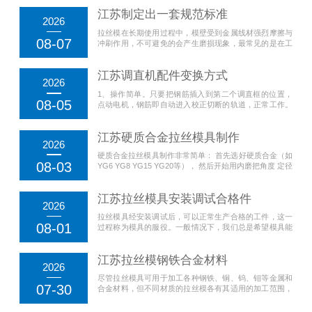
江苏制定出一套规范标准
2026
拉丝模在长期使用过程中，模壁受到金属线材强烈摩擦与
08-07
冲刷作用，不可避免的会产生磨损现象，最常见的是在工
作区线材入口处出现环形沟漕(凹痕)。拉线模环沟的出
现，加剧了模孔的磨损，因为环沟上因松动而剥落的模
江苏调直机配件变换方式
芯...
2026
1、操作简单。只要把钢筋插入到第二个调直框的位置，
08-05
点动电机，钢筋即自动进入校正切断的轨道，正常工作。
2、调直机配件切断不同型号钢筋变换方便。只需将调直
框上的两个螺丝稍作调整。无需变换压辊轨道。...
江苏硬质合金拉丝模具制作
2026
硬质合金拉丝模具制作非常简单： 首先选好硬质合金（如
08-03
YG6 YG8 YG15 YG20等）， 然后开始用内磨把角度 定径
进线孔 工作区都研磨细， 然后相套（有45# 等），再然后
内外抛光，叫号测量...
江苏拉丝模具安装调试合格件
2026
拉丝模具经安装调试后，可以正常生产合格的工件，这一
08-01
过程称为模具的服役。一般情况下，我们总是希望模具能
有足够长的服役期限，以满足生产实际的需要。 但是模具
在制造过程中可能会产生某些缺陷，...
江苏拉丝模钢铁合金材料
2026
尽管拉丝模具可用于加工各种钢铁、铜、钨、钼等金属和
07-30
合金材料，但不同材质的拉丝模各有其适用的加工范围，
因此合理选用拉丝模材质是保证成功应用的关键，以获得
最长的模具使用寿命。不同材质的拉丝模都有其...