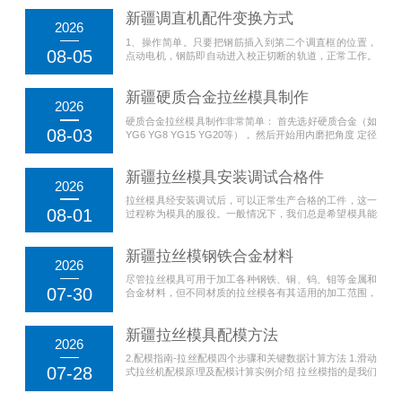
新疆调直机配件变换方式
2026
1、操作简单。只要把钢筋插入到第二个调直框的位置，
08-05
点动电机，钢筋即自动进入校正切断的轨道，正常工作。
2、调直机配件切断不同型号钢筋变换方便。只需将调直
框上的两个螺丝稍作调整。无需变换压辊轨道。...
新疆硬质合金拉丝模具制作
2026
硬质合金拉丝模具制作非常简单： 首先选好硬质合金（如
08-03
YG6 YG8 YG15 YG20等）， 然后开始用内磨把角度 定径
进线孔 工作区都研磨细， 然后相套（有45# 等），再然后
内外抛光，叫号测量...
新疆拉丝模具安装调试合格件
2026
拉丝模具经安装调试后，可以正常生产合格的工件，这一
08-01
过程称为模具的服役。一般情况下，我们总是希望模具能
有足够长的服役期限，以满足生产实际的需要。 但是模具
在制造过程中可能会产生某些缺陷，...
新疆拉丝模钢铁合金材料
2026
尽管拉丝模具可用于加工各种钢铁、铜、钨、钼等金属和
07-30
合金材料，但不同材质的拉丝模各有其适用的加工范围，
因此合理选用拉丝模材质是保证成功应用的关键，以获得
最长的模具使用寿命。不同材质的拉丝模都有其...
新疆拉丝模具配模方法
2026
2.配模指南-拉丝配模四个步骤和关键数据计算方法 1.滑动
07-28
式拉丝机配模原理及配模计算实例介绍 拉丝模指的是我们
拉制过程中，对每道拉伸线模进行选择的方法。...