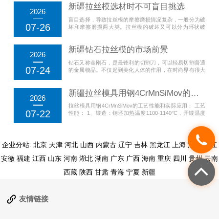
新疆拉丝模选材时不可盲目挑选
2026
盲目选择，导致拉丝模的摩擦磨损情况复杂，一般分为破
07-26
坏和摩擦磨损两大类。拉丝模的破坏又可以分为环状破
坏、拉伸破坏、剪切破坏和支撑面破坏等，摩擦磨损可分
为磨耗磨损、磨擦磨损、腐蚀磨损、擦伤...
新疆钻石拉丝模的市场前景
2026
钻石又称金刚石，是最锋利的切割刀，可以轻易切割普通
07-24
的金属物品。不仅起到美化人体的作用，在时尚界有很大
的影响力，在工业方面，同样是重要的切割机。钻石拉丝
模就是制造金属物品的模具，被广泛的...
新疆拉丝模具用钢4CrMnSiMov的工艺性能和实际应用
2026
拉丝模具用钢4CrMnSiMov的工艺性能和实际应用： 工艺
07-22
性能： 1、锻造：钢坯加热温度1100-1140°C，开锻温度
1050-1100°C，终锻温度≥850°C，锻后砂冷或坑冷。 2、
退火：等温...
企业分站:
北京
天津
河北
山西
内蒙古
辽宁
吉林
黑龙江
上海
江苏
浙江
安徽
福建
江西
山东
河南
湖北
湖南
广东
广西
海南
重庆
四川
贵州
云南
西藏
陕西
甘肃
青海
宁夏
新疆
友情链接